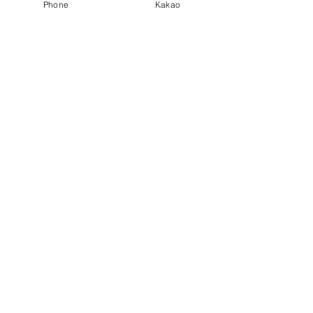
Phone
Kakao
Contact Agent
가산디지털단지역출
장안마
010-2918-5419