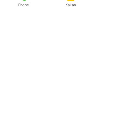
Phone
Kakao
방문지역
리
Contact Agent
대덕구출장안마
010-2918-5419